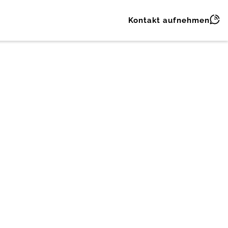
Kontakt aufnehmen
ess schaffen.
tlose Vernetzung
rbinden Ihre Tools und Plattformen 