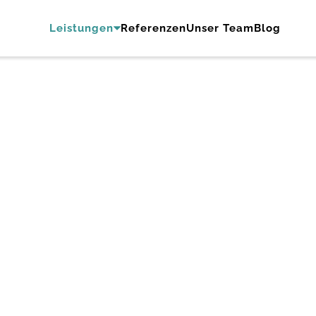
Leistungen
Referenzen
Unser Team
Blog
AI Automation
sieren dort, wo wir den größten Mehrwert für Ihr Busin
h
Daten als Grundlage
Nah
ng
Sauber aufbereitete und zentral 
Wir ve